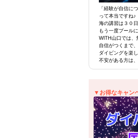
「経験が自信に
って本当ですね♪
海の講習は３０
もう一度プール
WITH山口では
自信がつくまで
ダイビングを楽
不安がある方は、
▼お得なキャン