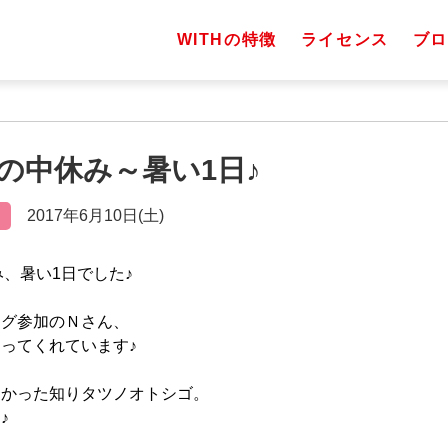
WITHの特徴
ライセンス
ブロ
梅雨の中休み～暑い1日♪
2017年6月10日(土)
休み、暑い1日でした♪
ング参加のＮさん、
ってくれています♪
たかった知りタツノオトシゴ。
♪