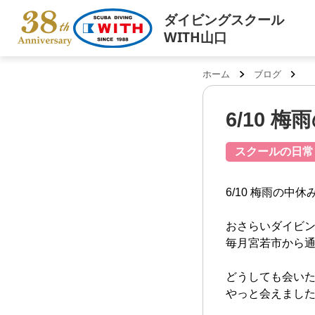
ダイビングスクール
WITH山口
ホーム
ブログ
6/10 
スクールの日常
6/10 梅雨の中
おさらいダイビ
毎月宮若市から通
どうしても会い
やっと会えました