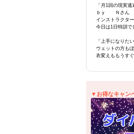
「月1回の現実逃
ｂｙ Ｎさん
インストラクタ
今日は1日特訓で
「上手になりた
ウェットの方もぼ
衣変えももうす
▼お得なキャン