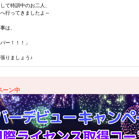
指して特訓中のお二人、
窟へ行ってきましたよ～
い事は、
イバー！！！」
張りましょう♪
ペーン中