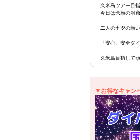
久米島ツアー目
今日は念願の洞
二人の七夕の願
「安心、安全ダ
久米島目指して頑
▼お得なキャン