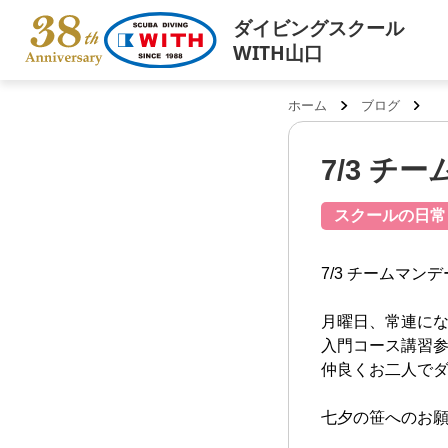
ダイビングスクール
WITH山口
ホーム
ブログ
7/3 チ
スクールの日常
7/3 チームマンデ
月曜日、常連に
入門コース講習
仲良くお二人で
七夕の笹へのお