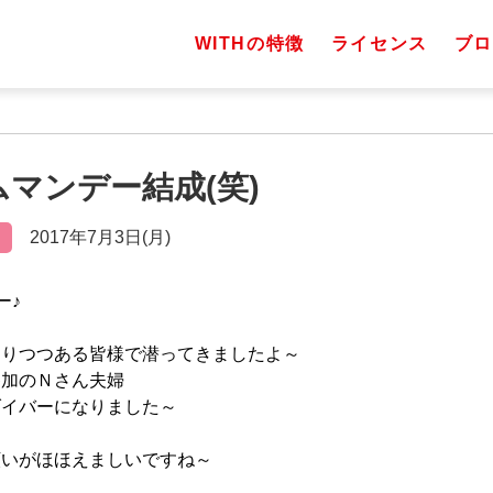
WITHの特徴
ライセンス
ブロ
ームマンデー結成(笑)
2017年7月3日(月)
ー♪
なりつつある皆様で潜ってきましたよ～
参加のＮさん夫婦
ダイバーになりました～
願いがほほえましいですね～