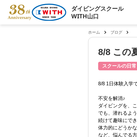
ダイビングスクール
WITH山口
ホーム
ブログ
8/8 こ
スクールの日常
8/8 1日体験入学
不安を解消♪
ダイビングを、
でも、潜れるよ
続けて趣味にで
体力的にどうか
など、悩んでる