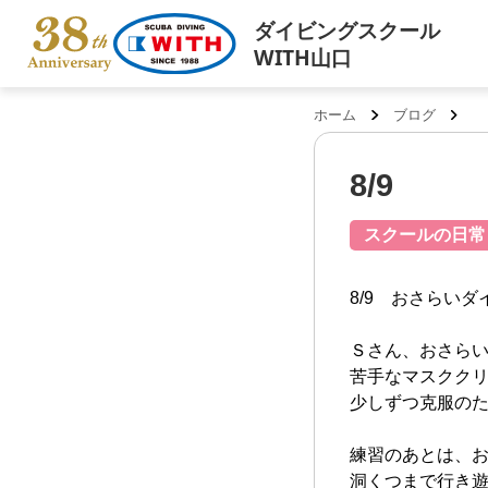
ダイビングスクール
WITH山口
ホーム
ブログ
8/9
スクールの日常
8/9 おさらいダ
Ｓさん、おさらい
苦手なマスクク
少しずつ克服のため
練習のあとは、お
洞くつまで行き遊ん