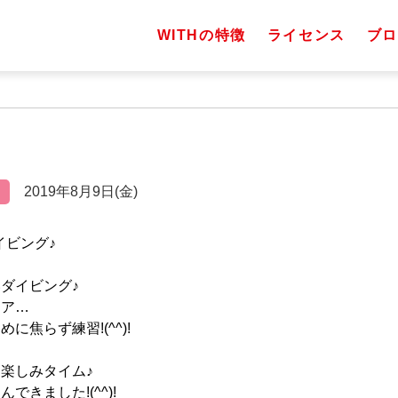
WITHの特徴
ライセンス
ブロ
2019年8月9日(金)
イビング♪
ダイビング♪
リア…
に焦らず練習!(^^)!
楽しみタイム♪
できました!(^^)!