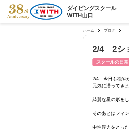
ダイビングスクール
WITH山口
ホーム
ブログ
2/4 2
スクールの日常
2/4 今日も穏や
元気に潜ってき
綺麗な星の形をし
そのあとはフィ
中性浮力をとっ