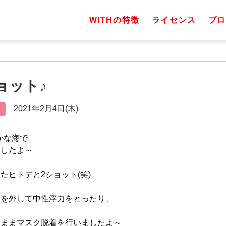
WITHの特徴
ライセンス
ブロ
ショット♪
2021年2月4日(木)
かな海で
ましたよ～
たヒトデと2ショット(笑)
ンを外して中性浮力をとったり、
たままマスク脱着を行いましたよ～