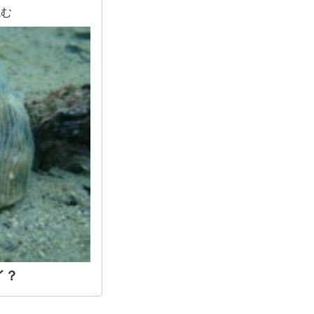
読む
イ？