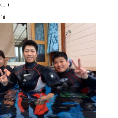
-;)
)!