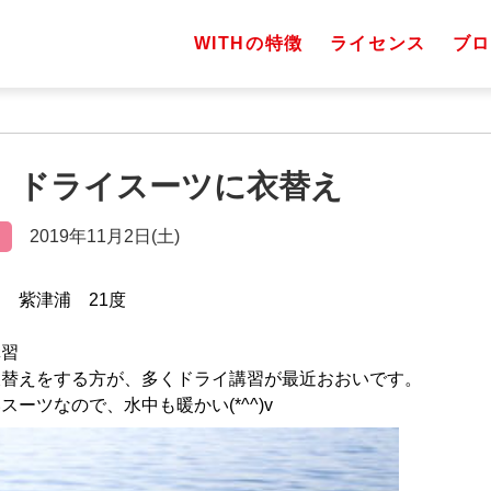
WITHの特徴
ライセンス
ブロ
（土）ドライスーツに衣替え
2019年11月2日(土)
 紫津浦 21度
講習
衣替えをする方が、多くドライ講習が最近おおいです。
ーツなので、水中も暖かい(*^^)v