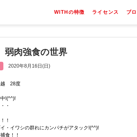
WITHの特徴
ライセンス
ブロ
日）弱肉強食の世界
2020年8月16日(日)
越 28度
(^^)!
・・・
い！！
・イワシの群れにカンパチがアタック!(^^)!
を捕食！！