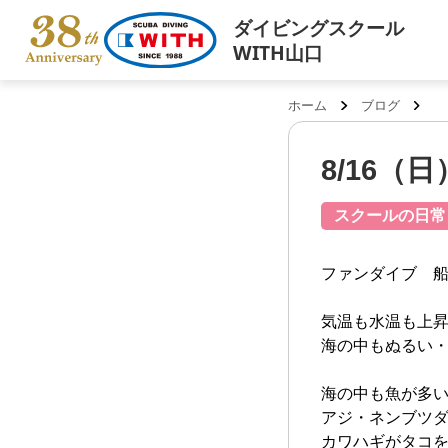
ダイビングスクール
WITH山口
ホーム
ブログ
8/16（
スクールの日常
ファンダイブ 船
気温も水温も上昇中!
海の中もぬるい
海の中も魚が多
アジ・ネンブツダイ
カワハギがタコ