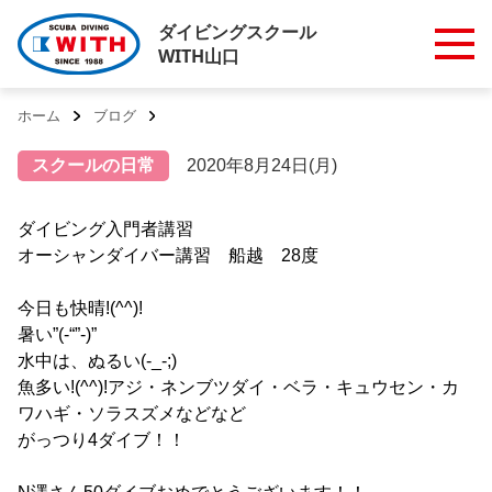
ダイビングスクール
WITH山口
ホーム
ブログ
スクールの日常
2020年8月24日(月)
ダイビング入門者講習
オーシャンダイバー講習 船越 28度
今日も快晴!(^^)!
暑い”(-“”-)”
水中は、ぬるい(-_-;)
魚多い!(^^)!アジ・ネンブツダイ・ベラ・キュウセン・カ
ワハギ・ソラスズメなどなど
がっつり4ダイブ！！