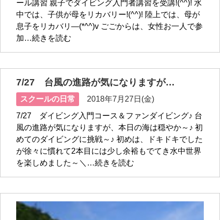
ール講習 親子でダイビング入門者講習を受講!(^^)! 水
中では、子供が母をリカバリー!(^^)! 陸上では、母が
息子をリカバリ―(*^^)v ごごからは、女性お一人で参
加…続きを読む
7/27 台風の進路が気になりますが…
スクールの日常
2018年7月27日(金)
7/27 ダイビング入門コース＆ファンダイビング♪ 台
風の進路が気になりますが、本日の海は穏やか～♪ 初
めてのダイビングに挑戦～♪ 初めは、ドキドキでした
が徐々に慣れて2本目には少し余裕もでてき水中世界
を楽しめました～＼…続きを読む