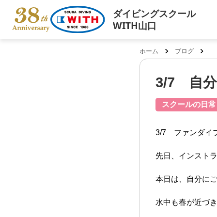
ダイビングスクール
WITH山口
ホーム
ブログ
3/7 自
スクールの日常
3/7 ファンダイ
先日、インストラ
本日は、自分にご
水中も春が近づ