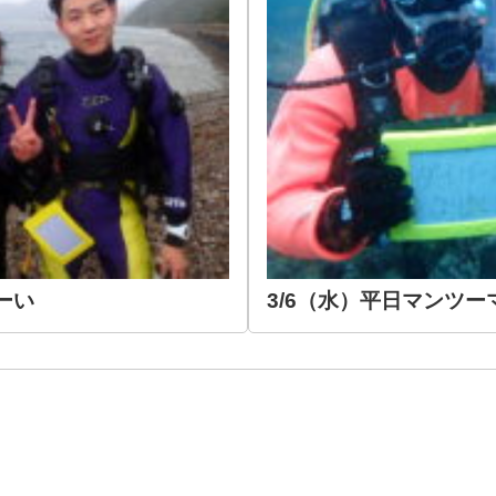
ーい
3/6（水）平日マンツー